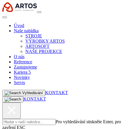
Úvod
Naše nabídka
STROJE
VÝROBKY ARTOS
ARTOSOFT
NAŠE PROJEKCE
O nás
Reference
Zastupujeme
Kariera
5
Novinky
Servis
KONTAKT
Vyhledávání
KONTAKT
Pro vyhledávání stiskněte Enter, pro
zavření ESC