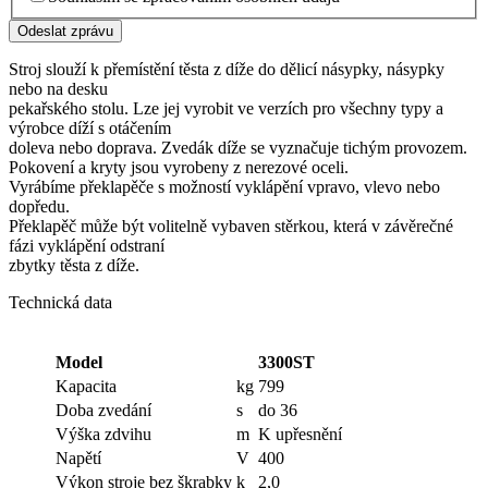
Odeslat zprávu
Stroj slouží k přemístění těsta z díže do dělicí násypky, násypky
nebo na desku
pekařského stolu. Lze jej vyrobit ve verzích pro všechny typy a
výrobce díží s otáčením
doleva nebo doprava. Zvedák díže se vyznačuje tichým provozem.
Pokovení a kryty jsou vyrobeny z nerezové oceli.
Vyrábíme překlapěče s možností vyklápění vpravo, vlevo nebo
dopředu.
Překlapěč může být volitelně vybaven stěrkou, která v závěrečné
fázi vyklápění odstraní
zbytky těsta z díže.
Technická data
Model
3300ST
Kapacita
kg
799
Doba zvedání
s
do 36
Výška zdvihu
m
K upřesnění
Napětí
V
400
Výkon stroje bez škrabky
k
2,0