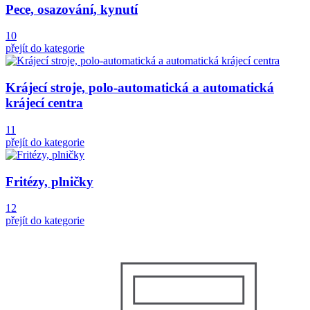
Pece, osazování, kynutí
10
přejít do kategorie
Krájecí stroje, polo-automatická a automatická
krájecí centra
11
přejít do kategorie
Fritézy, plničky
12
přejít do kategorie