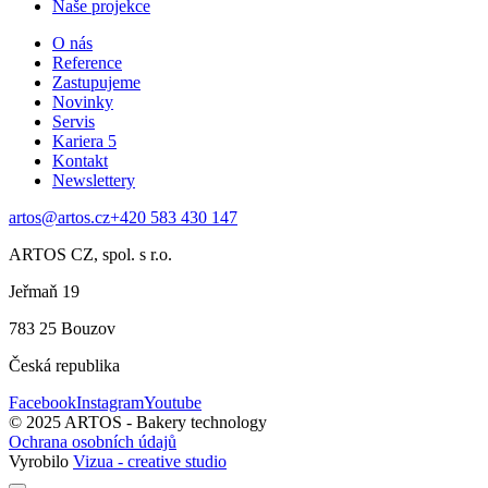
Naše projekce
O nás
Reference
Zastupujeme
Novinky
Servis
Kariera
5
Kontakt
Newslettery
artos@artos.cz
+420 583 430 147
ARTOS CZ, spol. s r.o.
Jeřmaň 19
783 25 Bouzov
Česká republika
Facebook
Instagram
Youtube
© 2025 ARTOS - Bakery technology
Ochrana osobních údajů
Vyrobilo
Vizua - creative studio