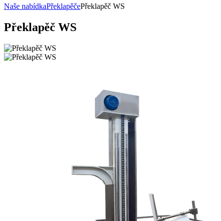
Naše nabídka
Překlapěče
Překlapěč WS
Překlapěč
WS