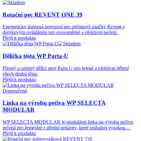
Rotační pec
REVENT
ONE
39
Energeticky úsporná nerezová pec prémiové značky Revent s
dotykovým ovládáním pro rovnoměrné a efektivní pečení.
Přejít k produktu
Dělička těsta
WP
Parta‑U
Přesný a odolný dělící stroj Parta U pro šetrné a efektivní dělení
všech druhů těsta.
Přejít k produktu
Doporučené
Linka na výrobu pečiva
WP
SELECTA
MODULAR
WP SELECTA MODULAR je modulární linka na výrobu pečiva
určená pro řemeslné i střední pekárny, které požadují vysokou…
Přejít k produktu