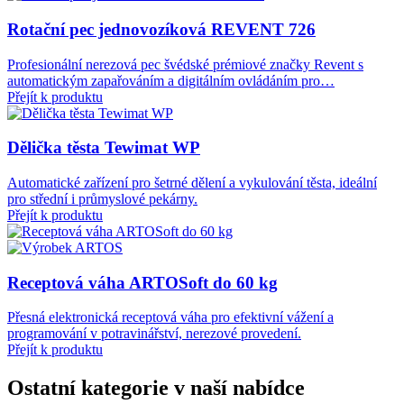
Rotační pec jednovozíková
REVENT
726
Profesionální nerezová pec švédské prémiové značky Revent s
automatickým zapařováním a digitálním ovládáním pro…
Přejít k produktu
Dělička těsta Tewimat
WP
Automatické zařízení pro šetrné dělení a vykulování těsta, ideální
pro střední i průmyslové pekárny.
Přejít k produktu
Receptová váha ARTOSoft do
60
kg
Přesná elektronická receptová váha pro efektivní vážení a
programování v potravinářství, nerezové provedení.
Přejít k produktu
Ostatní kategorie v naší nabídce