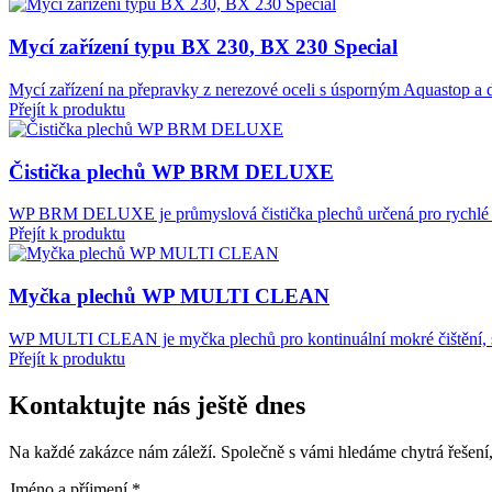
Mycí zařízení typu
BX
230
,
BX
230
Special
Mycí zařízení na přepravky z nerezové oceli s úsporným Aquastop a d
Přejít k produktu
Čistička plechů
WP
BRM
DELUXE
WP BRM DELUXE je průmyslová čistička plechů určená pro rychlé a 
Přejít k produktu
Myčka plechů
WP
MULTI
CLEAN
WP MULTI CLEAN je myčka plechů pro kontinuální mokré čištění, su
Přejít k produktu
Kontaktujte nás ještě dnes
Na každé zakázce nám záleží. Společně s vámi hledáme chytrá řešení, 
Jméno a příjmení
*