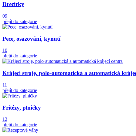
Drezírky
09
přejít do kategorie
Pece, osazování, kynutí
10
přejít do kategorie
Krájecí stroje, polo-automatická a automatická krájec
11
přejít do kategorie
Fritézy, plničky
12
přejít do kategorie