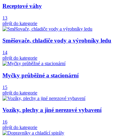
Receptové váhy
13
přejít do kategorie
Směšovače, chladiče vody a výrobníky ledu
14
přejít do kategorie
Myčky průběžné a stacionární
15
přejít do kategorie
Vozíky, plechy a jiné nerezové vybavení
16
přejít do kategorie