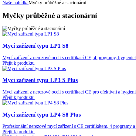
Naše nabídka
Myčky průběžné a stacionární
Myčky průběžné a stacionární
Mycí zařízení typu
LP
1
S
8
Mycí zařízení z nerezové oceli s certifikací CE, 4 programy, hygienic
Přejít k produktu
Mycí zařízení typu
LP
3
S Plus
Mycí zařízení z nerezové oceli s certifikací CE pro efektivní a hygien
Přejít k produktu
Mycí zařízení typu
LP
4
S
8
Plus
Profesionální nerezové mycí zařízení s CE certifikátem, 4 programy a
Přejít k produktu