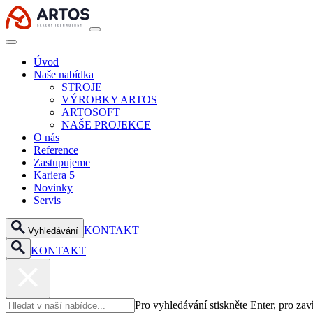
Úvod
Naše nabídka
STROJE
VÝROBKY ARTOS
ARTOSOFT
NAŠE PROJEKCE
O nás
Reference
Zastupujeme
Kariera
5
Novinky
Servis
KONTAKT
Vyhledávání
KONTAKT
Pro vyhledávání stiskněte Enter, pro za