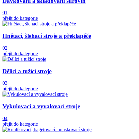
Dávkování a skladování surovin
01
přejít do kategorie
Hnětací, šlehací stroje a překlapěče
02
přejít do kategorie
Dělící a tužící stroje
03
přejít do kategorie
Vykulovací a vyvalovací stroje
04
přejít do kategorie