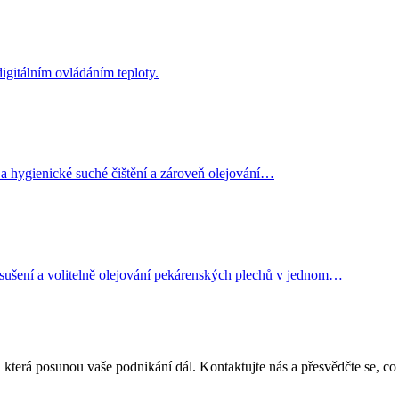
igitálním ovládáním teploty.
hygienické suché čištění a zároveň olejování…
šení a volitelně olejování pekárenských plechů v jednom…
která posunou vaše podnikání dál. Kontaktujte nás a přesvědčte se, co